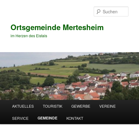
Zum
primären
Such
Inhalt
springen
Ortsgemeinde Mertesheim
im Herzen des Eistals
Hauptmenü
AKTUELLES
TOURISTIK
GEWERBE
VEREINE
GEMEINDE
SERVICE
KONTAKT