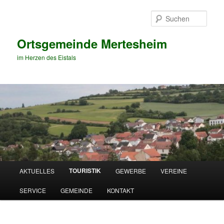
Zum
primären
Such
Inhalt
springen
Ortsgemeinde Mertesheim
im Herzen des Eistals
Hauptmenü
TOURISTIK
AKTUELLES
GEWERBE
VEREINE
SERVICE
GEMEINDE
KONTAKT