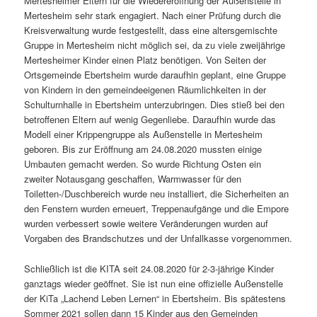
Mertesheimer Eltern für die Wiedereröffnung der Außenstelle in
Mertesheim sehr stark engagiert. Nach einer Prüfung durch die
Kreisverwaltung wurde festgestellt, dass eine altersgemischte
Gruppe in Mertesheim nicht möglich sei, da zu viele zweijährige
Mertesheimer Kinder einen Platz benötigen. Von Seiten der
Ortsgemeinde Ebertsheim wurde daraufhin geplant, eine Gruppe
von Kindern in den gemeindeeigenen Räumlichkeiten in der
Schulturnhalle in Ebertsheim unterzubringen. Dies stieß bei den
betroffenen Eltern auf wenig Gegenliebe. Daraufhin wurde das
Modell einer Krippengruppe als Außenstelle in Mertesheim
geboren. Bis zur Eröffnung am 24.08.2020 mussten einige
Umbauten gemacht werden. So wurde Richtung Osten ein
zweiter Notausgang geschaffen, Warmwasser für den
Toiletten-/Duschbereich wurde neu installiert, die Sicherheiten an
den Fenstern wurden erneuert, Treppenaufgänge und die Empore
wurden verbessert sowie weitere Veränderungen wurden auf
Vorgaben des Brandschutzes und der Unfallkasse vorgenommen.
Schließlich ist die KITA seit 24.08.2020 für 2-3-jährige Kinder
ganztags wieder geöffnet. Sie ist nun eine offizielle Außenstelle
der KiTa „Lachend Leben Lernen“ in Ebertsheim. Bis spätestens
Sommer 2021 sollen dann 15 Kinder aus den Gemeinden