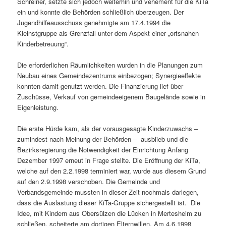
Schreiner, setzte sich jedoch weiterhin und vehement für die KiTa
ein und konnte die Behörden schließlich überzeugen. Der
Jugendhilfeausschuss genehmigte am 17.4.1994 die
Kleinstgruppe als Grenzfall unter dem Aspekt einer „ortsnahen
Kinderbetreuung“.
Die erforderlichen Räumlichkeiten wurden in die Planungen zum
Neubau eines Gemeindezentrums einbezogen; Synergieeffekte
konnten damit genutzt werden. Die Finanzierung lief über
Zuschüsse, Verkauf von gemeindeeigenem Baugelände sowie in
Eigenleistung.
Die erste Hürde kam, als der vorausgesagte Kinderzuwachs –
zumindest nach Meinung der Behörden – ausblieb und die
Bezirksregierung die Notwendigkeit der Einrichtung Anfang
Dezember 1997 erneut in Frage stellte. Die Eröffnung der KiTa,
welche auf den 2.2.1998 terminiert war, wurde aus diesem Grund
auf den 2.9.1998 verschoben. Die Gemeinde und
Verbandsgemeinde mussten in dieser Zeit nochmals darlegen,
dass die Auslastung dieser KiTa-Gruppe sichergestellt ist. Die
Idee, mit Kindern aus Obersülzen die Lücken in Mertesheim zu
schließen, scheiterte am dortigen Elternwillen. Am 4.6.1998