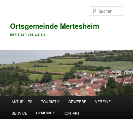
Zum
primären
Such
Inhalt
springen
Ortsgemeinde Mertesheim
im Herzen des Eistals
Hauptmenü
AKTUELLES
TOURISTIK
GEWERBE
VEREINE
GEMEINDE
SERVICE
KONTAKT