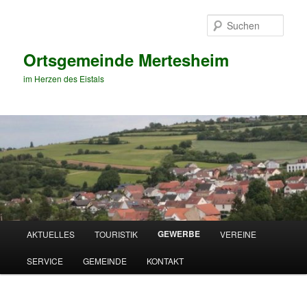
Zum
primären
Such
Inhalt
springen
Ortsgemeinde Mertesheim
im Herzen des Eistals
Hauptmenü
GEWERBE
AKTUELLES
TOURISTIK
VEREINE
SERVICE
GEMEINDE
KONTAKT