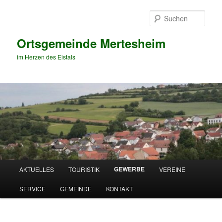
Zum
primären
Such
Inhalt
springen
Ortsgemeinde Mertesheim
im Herzen des Eistals
Hauptmenü
GEWERBE
AKTUELLES
TOURISTIK
VEREINE
SERVICE
GEMEINDE
KONTAKT