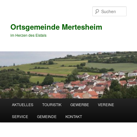
Zum
primären
Such
Inhalt
springen
Ortsgemeinde Mertesheim
im Herzen des Eistals
Hauptmenü
AKTUELLES
TOURISTIK
GEWERBE
VEREINE
SERVICE
GEMEINDE
KONTAKT